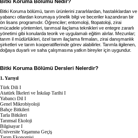
Bitki Koruma Bölümü Nedir?
Bitki Koruma bölümü, tarım ürünlerini zararlılardan, hastalıklardan ve 
yabancı otlardan korumaya yönelik bilgi ve beceriler kazandıran bir 
ön lisans programıdır. Öğrenciler; entomoloji, fitopatoloji, zirai 
mücadele yöntemleri, tarımsal ilaçlama teknikleri ve entegre zararlı 
yönetimi gibi konularda teorik ve uygulamalı eğitim alırlar. Mezunlar; 
tarım il müdürlükleri, özel tarım ilaçlama firmaları, zirai danışmanlık 
şirketleri ve tarım kooperatiflerinde görev alabilirler. Tarımla ilgilenen, 
doğaya duyarlı ve saha çalışmasına yatkın bireyler için uygundur.
Bitki Koruma
 Bölümü Dersleri Nelerdir?
1. Yarıyıl
Türk Dili I
Atatürk İlkeleri ve İnkılap Tarihi I
Yabancı Dil I
Genel Mikrobiyoloji
Bahçe Bitkileri
Tarla Bitkileri
Tarımsal Ekoloji
Bilgisayar I
Üniversite Yaşamına Geçiş
Tarım Ekonomisi