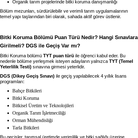
Organik tarım projelerinde bitki koruma danışmanlığı
Bölüm mezunları, sürdürülebilir ve verimli tarım uygulamalarının 
temel yapı taşlarından biri olarak, sahada aktif görev üstlenir.
Bitki Koruma Bölümü Puan Türü Nedir? Hangi Sınavlara 
Girilmeli? DGS ile Geçiş Var mı?
Bitki Koruma bölümü 
TYT puan türü
 ile öğrenci kabul eder. Bu 
nedenle bölüme yerleşmek isteyen adayların yalnızca 
TYT (Temel 
Yeterlilik Testi)
 sınavına girmesi yeterlidir.
DGS (Dikey Geçiş Sınavı)
 ile geçiş yapılabilecek 4 yıllık lisans 
programları:
Bahçe Bitkileri
Bitki Koruma
Bitkisel Üretim ve Teknolojileri
Organik Tarım İşletmeciliği
Orman Mühendisliği
Tarla Bitkileri
Bu geçişler, tarımsal üretimde verimlilik ve bitki sağlığı üzerine 