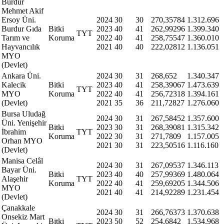
Burdur
Mehmet Akif
Ersoy Üni.
2024
30
30
270,35784
1.312.696
Burdur Gıda
Bitki
2023
40
41
262,99296
1.399.340
TYT
Tarım ve
Koruma
2022
40
41
258,75547
1.360.010
Hayvancılık
2021
40
40
222,02812
1.136.051
MYO
(Devlet)
Ankara Üni.
2024
30
31
268,652
1.340.347
Kalecik
Bitki
2023
40
41
258,39067
1.473.639
TYT
MYO
Koruma
2022
40
41
256,72318
1.394.161
(Devlet)
2021
35
36
211,72827
1.276.060
Bursa Uludağ
2024
30
31
267,58452
1.357.600
Üni. Yenişehir
Bitki
2023
30
31
268,39081
1.315.342
İbrahim
TYT
Koruma
2022
30
31
271,7809
1.157.005
Orhan MYO
2021
30
31
223,50516
1.116.160
(Devlet)
Manisa Celâl
2024
30
31
267,09537
1.346.113
Bayar Üni.
Bitki
2023
40
40
257,99369
1.480.064
Alaşehir
TYT
Koruma
2022
40
41
259,69205
1.344.506
MYO
2021
40
41
214,92289
1.231.454
(Devlet)
Çanakkale
2024
30
31
266,76373
1.370.638
Onsekiz Mart
Bitki
2023
50
52
254,6842
1.534.968