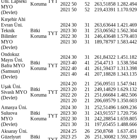
Üni. Lapseki
TYT
Koruma
2022
50
52
263,51858
1.282.494
MYO
2021
50
52
219,43391
1.170.929
(Devlet)
Kırşehir Ahi
Evran Üni.
2024
30
31
263,63644
1.421.469
Teknik
Bitki
2023
30
31
253,06562
1.562.304
TYT
Bilimler
Koruma
2022
30
31
246,43648
1.579.403
MYO
2021
30
31
189,78797
1.583.442
(Devlet)
Ondokuz
2024
30
31
261,84322
1.451.182
Mayıs Üni.
Bitki
2023
40
41
254,4713
1.538.594
Bafra MYO
TYT
Koruma
2022
40
41
261,59437
1.313.398
(Samsun)
2021
40
41
207,18828
1.343.135
(Devlet)
2024
20
21
256,09511
1.547.941
Uşak Üni.
Bitki
2023
20
21
249,14829
1.629.132
Sivaslı MYO
TYT
Koruma
2022
20
21
251,66684
1.482.506
(Devlet)
2021
20
21
206,69579
1.350.603
Amasya Üni.
2024
30
31
252,51496
1.609.236
Suluova
Bitki
2023
30
31
243,91557
1.720.756
TYT
MYO
Koruma
2022
30
31
242,28854
1.659.805
(Devlet)
2021
30
31
197,65455
1.488.666
Aksaray Üni.
2024
25
26
250,8768
1.637.451
Güzelyurt
Bitki
2023
25
26
251,30082
1.592.389
TYT