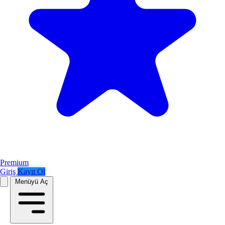
Premium
Giriş
Kayıt Ol
Menüyü Aç