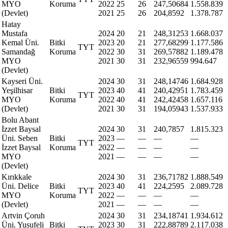
MYO
Koruma
2022
25
26
247,50684
1.558.839
(Devlet)
2021
25
26
204,8592
1.378.787
Hatay
Mustafa
2024
20
21
248,31253
1.668.037
Kemal Üni.
Bitki
2023
20
21
277,68299
1.177.586
TYT
Samandağ
Koruma
2022
30
31
269,57882
1.189.478
MYO
2021
30
31
232,96559
994.647
(Devlet)
Kayseri Üni.
2024
30
31
248,14746
1.684.928
Yeşilhisar
Bitki
2023
40
41
240,42951
1.783.459
TYT
MYO
Koruma
2022
40
41
242,42458
1.657.116
(Devlet)
2021
30
31
194,05943
1.537.933
Bolu Abant
İzzet Baysal
2024
30
31
240,7857
1.815.323
Üni. Seben
Bitki
2023
—
—
—
—
TYT
İzzet Baysal
Koruma
2022
—
—
—
—
MYO
2021
—
—
—
—
(Devlet)
Kırıkkale
2024
30
31
236,71782
1.888.549
Üni. Delice
Bitki
2023
40
41
224,2595
2.089.728
TYT
MYO
Koruma
2022
—
—
—
—
(Devlet)
2021
—
—
—
—
Artvin Çoruh
2024
30
31
234,18741
1.934.612
Üni. Yusufeli
Bitki
2023
30
31
222,88789
2.117.038