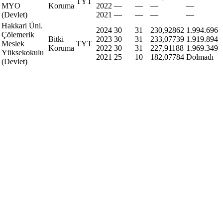
TYT
MYO
Koruma
2022
—
—
—
—
(Devlet)
2021
—
—
—
—
Hakkari Üni.
2024
30
31
230,92862
1.994.696
Çölemerik
Bitki
2023
30
31
233,07739
1.919.894
Meslek
TYT
Koruma
2022
30
31
227,91188
1.969.349
Yüksekokulu
2021
25
10
182,07784
Dolmadı
(Devlet)