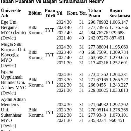
Taban Puanları ve Başarı Sıralamaları Nedir?
Üniversite
Puan
Taban
Başarı
Bölüm
Yıl
Kont.
Yer.
Adı
Türü
Puanı
Sıralaması
Ege Üni.
2024
30
31
290,78982
1.006.147
Bergama
Bitki
2023
40
41
277,73955
1.176.766
TYT
MYO (İzmir)
Koruma
2022
40
41
284,76576
979.688
(Devlet)
2021
40
40
242,07279
887.491
Muğla Sıtkı
2024
30
31
277,88894
1.195.060
Koçman Üni.
Bitki
2023
40
40
268,75091
1.309.784
Köyceğiz
TYT
Koruma
2022
40
41
263,69821
1.279.655
MYO
2021
30
31
213,40316
1.252.691
(Devlet)
Isparta
2024
30
31
273,41362
1.264.331
Uygulamalı
Bitki
2023
30
31
271,67165
1.265.527
Bilimler Üni.
TYT
Koruma
2022
30
31
266,0455
1.243.227
Atabey MYO
2021
30
31
229,80025
1.033.813
(Devlet)
Aydın Adnan
Menderes
2024
30
31
271,64932
1.292.202
Üni.
Bitki
2023
30
31
270,95114
1.276.365
TYT
Sultanhisar
Koruma
2022
30
31
277,9348
1.070.101
MYO
2021
30
31
235,82341
960.451
(Devlet)