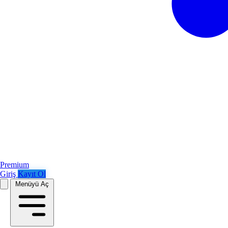
Premium
Giriş
Kayıt Ol
Menüyü Aç