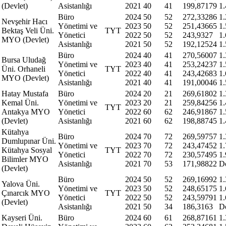
(Devlet)
Asistanlığı
2021
40
41
199,87179
1
Büro
2024
50
52
272,33286
1
Nevşehir Hacı
Yönetimi ve
2023
50
52
251,43665
1
Bektaş Veli Üni.
TYT
Yönetici
2022
50
52
243,9327
1
MYO (Devlet)
Asistanlığı
2021
50
52
192,12524
1
Büro
2024
40
41
270,56007
1
Bursa Uludağ
Yönetimi ve
2023
40
41
253,24237
1
Üni. Orhaneli
TYT
Yönetici
2022
40
41
243,42683
1
MYO (Devlet)
Asistanlığı
2021
40
41
191,00046
1
Hatay Mustafa
Büro
2024
20
21
269,61802
1
Kemal Üni.
Yönetimi ve
2023
20
21
259,84256
1
TYT
Antakya MYO
Yönetici
2022
60
62
246,91867
1
(Devlet)
Asistanlığı
2021
60
62
198,88745
1
Kütahya
Büro
2024
70
72
269,59757
1
Dumlupınar Üni.
Yönetimi ve
2023
70
72
243,47452
1
Kütahya Sosyal
TYT
Yönetici
2022
70
72
230,57495
1
Bilimler MYO
Asistanlığı
2021
70
53
171,98822
D
(Devlet)
Büro
2024
50
52
269,16992
1
Yalova Üni.
Yönetimi ve
2023
50
52
248,65175
1
Çınarcık MYO
TYT
Yönetici
2022
50
52
243,59791
1
(Devlet)
Asistanlığı
2021
50
34
186,3163
D
Kayseri Üni.
Büro
2024
60
61
268,87161
1