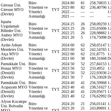
Büro
2024
80
81
258,70835
1
Giresun Üni.
Yönetimi ve
2023
80
82
236,40796
1
Giresun MYO
TYT
Yönetici
2022
—
—
—
1
(Devlet)
Asistanlığı
2021
—
—
—
Isparta
Büro
2024
25
26
258,09259
1
Uygulamalı
Yönetimi ve
2023
25
26
235,65006
1
Bilimler Üni.
TYT
Yönetici
2022
25
26
228,98882
1
Atabey MYO
Asistanlığı
2021
20
5
174,75098
D
(Devlet)
Aydın Adnan
Büro
2024
60
62
258,05147
1
Menderes Üni.
Yönetimi ve
2023
60
62
242,54765
1
TYT
Atça MYO
Yönetici
2022
60
62
231,8775
1
(Devlet)
Asistanlığı
2021
60
38
180,31668
D
Pamukkale Üni.
Büro
2024
50
52
257,84153
1
Honaz MYO
Yönetimi ve
2023
50
52
233,4952
1.
TYT
(Denizli)
Yönetici
2022
50
52
222,93036
2
(Devlet)
Asistanlığı
2021
50
7
176,33028
D
Pamukkale Üni.
Büro
2024
40
41
256,59968
1
Acıpayam MYO
Yönetimi ve
2023
40
41
238,51627
1
TYT
(Denizli)
Yönetici
2022
40
41
229,95671
1
(Devlet)
Asistanlığı
2021
40
12
176,62992
D
Afyon Kocatepe
Büro
2024
20
21
256,01141
1
Üni. Bolvadin
Yönetimi ve
2023
20
21
243,89691
1
MYO
TYT