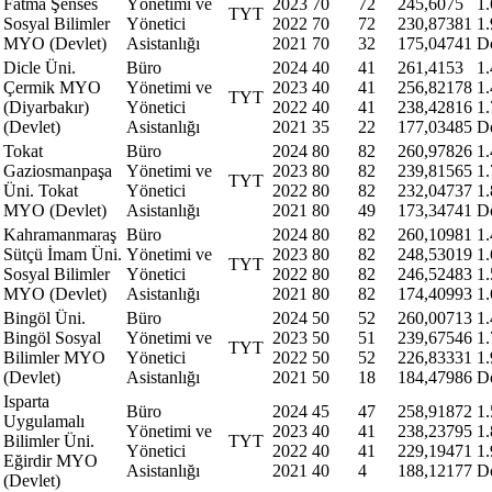
Fatma Şenses
Yönetimi ve
2023
70
72
245,6075
1
TYT
Sosyal Bilimler
Yönetici
2022
70
72
230,87381
1
MYO (Devlet)
Asistanlığı
2021
70
32
175,04741
D
Dicle Üni.
Büro
2024
40
41
261,4153
1
Çermik MYO
Yönetimi ve
2023
40
41
256,82178
1
TYT
(Diyarbakır)
Yönetici
2022
40
41
238,42816
1
(Devlet)
Asistanlığı
2021
35
22
177,03485
D
Tokat
Büro
2024
80
82
260,97826
1
Gaziosmanpaşa
Yönetimi ve
2023
80
82
239,81565
1
TYT
Üni. Tokat
Yönetici
2022
80
82
232,04737
1
MYO (Devlet)
Asistanlığı
2021
80
49
173,34741
D
Kahramanmaraş
Büro
2024
80
82
260,10981
1
Sütçü İmam Üni.
Yönetimi ve
2023
80
82
248,53019
1
TYT
Sosyal Bilimler
Yönetici
2022
80
82
246,52483
1
MYO (Devlet)
Asistanlığı
2021
80
82
174,40993
1
Bingöl Üni.
Büro
2024
50
52
260,00713
1
Bingöl Sosyal
Yönetimi ve
2023
50
51
239,67546
1
TYT
Bilimler MYO
Yönetici
2022
50
52
226,83331
1
(Devlet)
Asistanlığı
2021
50
18
184,47986
D
Isparta
Büro
2024
45
47
258,91872
1
Uygulamalı
Yönetimi ve
2023
40
41
238,23795
1
Bilimler Üni.
TYT
Yönetici
2022
40
41
229,19471
1
Eğirdir MYO
Asistanlığı
2021
40
4
188,12177
D
(Devlet)