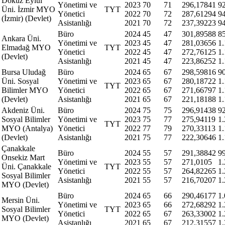
Dokuz Eylül
Yönetimi ve
2023
70
71
296,17841
9
Üni. İzmir MYO
TYT
Yönetici
2022
70
72
287,61294
9
(İzmir) (Devlet)
Asistanlığı
2021
70
72
237,39223
9
Büro
2024
45
47
301,89588
8
Ankara Üni.
Yönetimi ve
2023
45
47
281,03656
1
Elmadağ MYO
TYT
Yönetici
2022
45
47
272,76125
1
(Devlet)
Asistanlığı
2021
45
47
223,86252
1.
Bursa Uludağ
Büro
2024
65
67
298,59816
9
Üni. Sosyal
Yönetimi ve
2023
65
67
280,18722
1
TYT
Bilimler MYO
Yönetici
2022
65
67
271,66797
1
(Devlet)
Asistanlığı
2021
65
67
221,18188
1
Akdeniz Üni.
Büro
2024
75
75
296,91438
9
Sosyal Bilimler
Yönetimi ve
2023
75
77
275,94119
1
TYT
MYO (Antalya)
Yönetici
2022
77
79
270,33113
1
(Devlet)
Asistanlığı
2021
75
77
222,30646
1.
Çanakkale
Büro
2024
55
57
291,38842
9
Onsekiz Mart
Yönetimi ve
2023
55
57
271,0105
1
Üni. Çanakkale
TYT
Yönetici
2022
55
57
264,82265
1
Sosyal Bilimler
Asistanlığı
2021
55
57
216,70207
1
MYO (Devlet)
Büro
2024
65
66
290,46177
1
Mersin Üni.
Yönetimi ve
2023
65
66
272,68292
1
Sosyal Bilimler
TYT
Yönetici
2022
65
67
263,33002
1
MYO (Devlet)
Asistanlığı
2021
65
67
212,31557
1