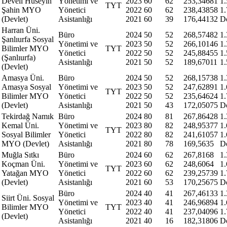
Develi Hüseyin
Yönetimi ve
2023
60
62
253,34681
1
TYT
Şahin MYO
Yönetici
2022
60
62
238,43858
1
(Devlet)
Asistanlığı
2021
60
39
176,44132
D
Harran Üni.
Büro
2024
50
52
268,57482
1
Şanlıurfa Sosyal
Yönetimi ve
2023
50
52
266,10146
1
Bilimler MYO
TYT
Yönetici
2022
50
52
245,88455
1
(Şanlıurfa)
Asistanlığı
2021
50
52
189,67011
1
(Devlet)
Amasya Üni.
Büro
2024
50
52
268,15738
1
Amasya Sosyal
Yönetimi ve
2023
50
52
247,62891
1
TYT
Bilimler MYO
Yönetici
2022
50
52
235,64624
1
(Devlet)
Asistanlığı
2021
50
43
172,05075
D
Tekirdağ Namık
Büro
2024
80
81
267,86428
1
Kemal Üni.
Yönetimi ve
2023
80
82
248,95377
1
TYT
Sosyal Bilimler
Yönetici
2022
80
82
241,61057
1
MYO (Devlet)
Asistanlığı
2021
80
78
169,5635
D
Muğla Sıtkı
Büro
2024
60
62
267,8168
1
Koçman Üni.
Yönetimi ve
2023
60
62
248,6064
1
TYT
Yatağan MYO
Yönetici
2022
60
62
239,25739
1
(Devlet)
Asistanlığı
2021
60
53
170,25675
D
Büro
2024
40
41
267,46133
1
Siirt Üni. Sosyal
Yönetimi ve
2023
40
41
246,96894
1
Bilimler MYO
TYT
Yönetici
2022
40
41
237,04096
1
(Devlet)
Asistanlığı
2021
40
16
182,31806
D