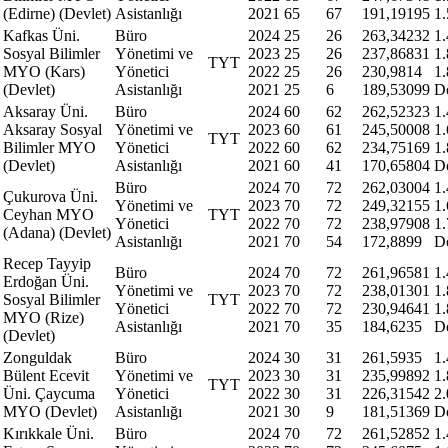
(Edirne) (Devlet)
Asistanlığı
2021
65
67
191,19195
1
Kafkas Üni.
Büro
2024
25
26
263,34232
1
Sosyal Bilimler
Yönetimi ve
2023
25
26
237,86831
1
TYT
MYO (Kars)
Yönetici
2022
25
26
230,9814
1
(Devlet)
Asistanlığı
2021
25
6
189,53099
D
Aksaray Üni.
Büro
2024
60
62
262,52323
1
Aksaray Sosyal
Yönetimi ve
2023
60
61
245,50008
1
TYT
Bilimler MYO
Yönetici
2022
60
62
234,75169
1
(Devlet)
Asistanlığı
2021
60
41
170,65804
D
Büro
2024
70
72
262,03004
1
Çukurova Üni.
Yönetimi ve
2023
70
72
249,32155
1
Ceyhan MYO
TYT
Yönetici
2022
70
72
238,97908
1
(Adana) (Devlet)
Asistanlığı
2021
70
54
172,8899
D
Recep Tayyip
Büro
2024
70
72
261,96581
1
Erdoğan Üni.
Yönetimi ve
2023
70
72
238,01301
1
Sosyal Bilimler
TYT
Yönetici
2022
70
72
230,94641
1
MYO (Rize)
Asistanlığı
2021
70
35
184,6235
D
(Devlet)
Zonguldak
Büro
2024
30
31
261,5935
1
Bülent Ecevit
Yönetimi ve
2023
30
31
235,99892
1
TYT
Üni. Çaycuma
Yönetici
2022
30
31
226,31542
2
MYO (Devlet)
Asistanlığı
2021
30
9
181,51369
D
Kırıkkale Üni.
Büro
2024
70
72
261,52852
1