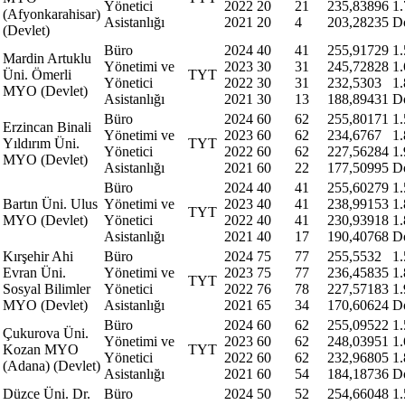
Yönetici
2022
20
21
235,83896
1
(Afyonkarahisar)
Asistanlığı
2021
20
4
203,28235
D
(Devlet)
Büro
2024
40
41
255,91729
1
Mardin Artuklu
Yönetimi ve
2023
30
31
245,72828
1
Üni. Ömerli
TYT
Yönetici
2022
30
31
232,5303
1
MYO (Devlet)
Asistanlığı
2021
30
13
188,89431
D
Büro
2024
60
62
255,80171
1
Erzincan Binali
Yönetimi ve
2023
60
62
234,6767
1
Yıldırım Üni.
TYT
Yönetici
2022
60
62
227,56284
1
MYO (Devlet)
Asistanlığı
2021
60
22
177,50995
D
Büro
2024
40
41
255,60279
1
Bartın Üni. Ulus
Yönetimi ve
2023
40
41
238,99153
1
TYT
MYO (Devlet)
Yönetici
2022
40
41
230,93918
1
Asistanlığı
2021
40
17
190,40768
D
Kırşehir Ahi
Büro
2024
75
77
255,5532
1
Evran Üni.
Yönetimi ve
2023
75
77
236,45835
1
TYT
Sosyal Bilimler
Yönetici
2022
76
78
227,57183
1
MYO (Devlet)
Asistanlığı
2021
65
34
170,60624
D
Büro
2024
60
62
255,09522
1
Çukurova Üni.
Yönetimi ve
2023
60
62
248,03951
1
Kozan MYO
TYT
Yönetici
2022
60
62
232,96805
1
(Adana) (Devlet)
Asistanlığı
2021
60
54
184,18736
D
Düzce Üni. Dr.
Büro
2024
50
52
254,66048
1