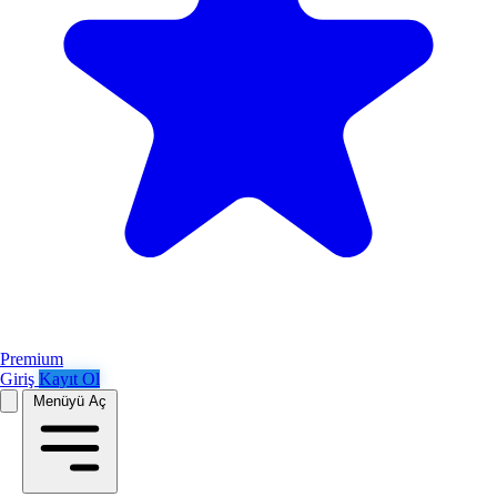
Premium
Giriş
Kayıt Ol
Menüyü Aç