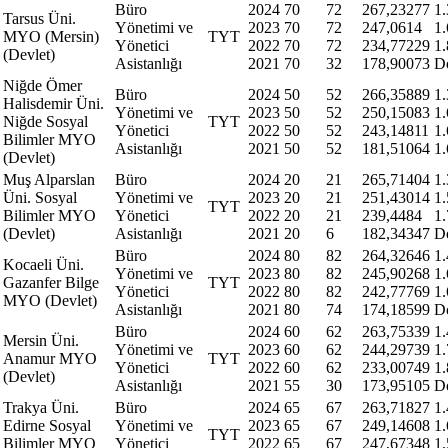
Büro
2024
70
72
267,23277
1
Tarsus Üni.
Yönetimi ve
2023
70
72
247,0614
1
MYO (Mersin)
TYT
Yönetici
2022
70
72
234,77229
1
(Devlet)
Asistanlığı
2021
70
32
178,90073
D
Niğde Ömer
Büro
2024
50
52
266,35889
1
Halisdemir Üni.
Yönetimi ve
2023
50
52
250,15083
1.
Niğde Sosyal
TYT
Yönetici
2022
50
52
243,14811
1
Bilimler MYO
Asistanlığı
2021
50
52
181,51064
1
(Devlet)
Muş Alparslan
Büro
2024
20
21
265,71404
1
Üni. Sosyal
Yönetimi ve
2023
20
21
251,43014
1
TYT
Bilimler MYO
Yönetici
2022
20
21
239,4484
1
(Devlet)
Asistanlığı
2021
20
6
182,34347
D
Büro
2024
80
82
264,32646
1
Kocaeli Üni.
Yönetimi ve
2023
80
82
245,90268
1
Gazanfer Bilge
TYT
Yönetici
2022
80
82
242,77769
1
MYO (Devlet)
Asistanlığı
2021
80
74
174,18599
D
Büro
2024
60
62
263,75339
1
Mersin Üni.
Yönetimi ve
2023
60
62
244,29739
1
Anamur MYO
TYT
Yönetici
2022
60
62
233,00749
1
(Devlet)
Asistanlığı
2021
55
30
173,95105
D
Trakya Üni.
Büro
2024
65
67
263,71827
1
Edirne Sosyal
Yönetimi ve
2023
65
67
249,14608
1
TYT
Bilimler MYO
Yönetici
2022
65
67
247,67348
1