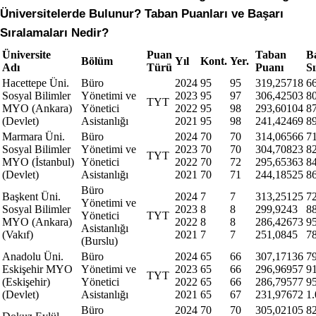
Üniversitelerde Bulunur? Taban Puanları ve Başarı 
Sıralamaları Nedir?
Üniversite
Puan
Taban
B
Bölüm
Yıl
Kont.
Yer.
Adı
Türü
Puanı
S
Hacettepe Üni.
Büro
2024
95
95
319,25718
6
Sosyal Bilimler
Yönetimi ve
2023
95
97
306,42503
8
TYT
MYO (Ankara)
Yönetici
2022
95
98
293,60104
8
(Devlet)
Asistanlığı
2021
95
98
241,42469
8
Marmara Üni.
Büro
2024
70
70
314,06566
7
Sosyal Bilimler
Yönetimi ve
2023
70
70
304,70823
8
TYT
MYO (İstanbul)
Yönetici
2022
70
72
295,65363
8
(Devlet)
Asistanlığı
2021
70
71
244,18525
8
Büro
Başkent Üni.
2024
7
7
313,25125
7
Yönetimi ve
Sosyal Bilimler
2023
8
8
299,9243
8
Yönetici
TYT
MYO (Ankara)
2022
8
8
286,42673
9
Asistanlığı
(Vakıf)
2021
7
7
251,0845
7
(Burslu)
Anadolu Üni.
Büro
2024
65
66
307,17136
7
Eskişehir MYO
Yönetimi ve
2023
65
66
296,96957
9
TYT
(Eskişehir)
Yönetici
2022
65
66
286,79577
9
(Devlet)
Asistanlığı
2021
65
67
231,97672
1
Büro
2024
70
70
305,02105
8