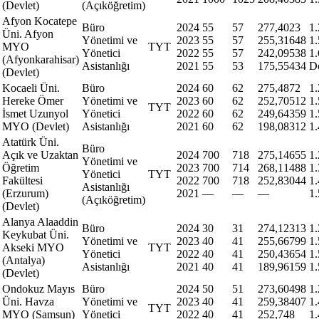
(Devlet)
(Açıköğretim)
Afyon Kocatepe
Büro
2024
55
57
277,4023
1
Üni. Afyon
Yönetimi ve
2023
55
57
255,31648
1
MYO
TYT
Yönetici
2022
55
57
242,09538
1.
(Afyonkarahisar)
Asistanlığı
2021
55
53
175,55434
D
(Devlet)
Kocaeli Üni.
Büro
2024
60
62
275,4872
1
Hereke Ömer
Yönetimi ve
2023
60
62
252,70512
1
TYT
İsmet Uzunyol
Yönetici
2022
60
62
249,64359
1
MYO (Devlet)
Asistanlığı
2021
60
62
198,08312
1
Atatürk Üni.
Büro
Açık ve Uzaktan
2024
700
718
275,14655
1
Yönetimi ve
Öğretim
2023
700
714
268,11488
1.
Yönetici
TYT
Fakültesi
2022
700
718
252,83044
1
Asistanlığı
(Erzurum)
2021
—
—
—
1
(Açıköğretim)
(Devlet)
Alanya Alaaddin
Büro
2024
30
31
274,12313
1
Keykubat Üni.
Yönetimi ve
2023
40
41
255,66799
1
Akseki MYO
TYT
Yönetici
2022
40
41
250,43654
1
(Antalya)
Asistanlığı
2021
40
41
189,96159
1
(Devlet)
Ondokuz Mayıs
Büro
2024
50
51
273,60498
1
Üni. Havza
Yönetimi ve
2023
40
41
259,38407
1
TYT
MYO (Samsun)
Yönetici
2022
40
41
252,748
1