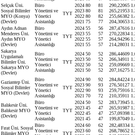
Selçuk Üni.
Büro
2024
80
81
290,22065
1
Sosyal Bilimler
Yönetimi ve
2023
80
81
265,21953
1
TYT
MYO (Konya)
Yönetici
2022
80
82
255,66382
1
(Devlet)
Asistanlığı
2021
75
77
204,30653
1
Aydın Adnan
Büro
2024
55
56
287,47616
1
Menderes Üni.
Yönetimi ve
2023
55
57
270,22834
1
TYT
Aydın MYO
Yönetici
2022
55
57
264,94296
1
(Devlet)
Asistanlığı
2021
55
57
214,28031
1
Sakarya
Büro
2024
50
52
286,44609
1
Uygulamalı
Yönetimi ve
2023
50
52
266,34911
1
Bilimler Üni.
TYT
Yönetici
2022
50
52
259,09669
1
Sakarya MYO
Asistanlığı
2021
50
52
207,16275
1
(Devlet)
Büro
2024
90
92
284,84224
1
Gaziantep Üni.
Yönetimi ve
2023
90
93
276,50127
1
Sosyal Bilimler
TYT
Yönetici
2022
90
93
259,75916
1
MYO (Devlet)
Asistanlığı
2021
70
72
210,35911
1
Büro
2024
50
52
283,73945
1
Balıkesir Üni.
Yönetimi ve
2023
45
47
265,91987
1
Balıkesir MYO
TYT
Yönetici
2022
45
47
257,09398
1
(Devlet)
Asistanlığı
2021
45
47
199,87049
1
Büro
2024
60
62
282,48334
1
Fırat Üni. Sosyal
Yönetimi ve
2023
60
62
268,78652
1
Bilimler MYO
TYT