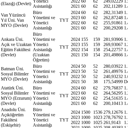
Yönetici
2022
60
62
249,02229
1
(Elazığ) (Devlet)
Asistanlığı
2021
60
62
202,11289
1
Büro
2024
60
62
282,31349
1
Van Yüzüncü
Yönetimi ve
2023
60
62
262,87248
1
Yıl Üni. Van
TYT
Yönetici
2022
60
62
255,91861
1
MYO (Devlet)
Asistanlığı
2021
60
62
200,29208
1
Büro
Ankara Üni.
Yönetimi ve
2024
155
159
281,93906
1
Açık ve Uzaktan
Yönetici
2023
155
159
269,93067
1
TYT
Eğitim Fakültesi
Asistanlığı
2022
154
158
254,22757
1
(Devlet)
(Uzaktan
2021
150
154
201,49866
1
Öğretim)
Büro
2024
50
52
280,03922
1
Batman Üni.
Yönetimi ve
2023
50
52
261,49976
1
Sosyal Bilimler
TYT
Yönetici
2022
50
52
240,93232
1
MYO (Devlet)
Asistanlığı
2021
50
38
175,54999
D
Atatürk Üni.
Büro
2024
60
62
279,76837
1
Sosyal Bilimler
Yönetimi ve
2023
60
62
264,56295
1
TYT
MYO (Erzurum)
Yönetici
2022
60
62
254,51635
1
(Devlet)
Asistanlığı
2021
60
62
200,10413
1
Anadolu Üni.
Büro
2024
1500
1536
279,12676
1
Açıköğretim
Yönetimi ve
2023
1000
1023
278,76792
1
Fakültesi
Yönetici
TYT
2022
1000
1025
261,9143
1
(Eskişehir)
Asistanlığı
2021
1000
1025
208,40383
1