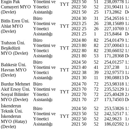
Engin Pak
Yönetimi ve
2023
50
51
238,09778
1
TYT
Cumayeri MYO
Yönetici
2022
50
52
231,90411
1
(Devlet)
Asistanlığı
2021
50
25
173,2862
D
Büro
2024
30
31
254,26516
1
Bitlis Eren Üni.
Yönetimi ve
2023
25
26
238,15689
1
Ahlat MYO
TYT
Yönetici
2022
25
26
227,10769
1
(Devlet)
Asistanlığı
2021
25
1
215,8464
D
Büro
2024
80
82
254,01479
1.
Trabzon Üni.
Yönetimi ve
2023
80
82
237,00043
1
Beşikdüzü
TYT
Yönetici
2022
80
82
230,66032
1
MYO (Devlet)
Asistanlığı
2021
80
53
171,28368
D
Büro
2024
50
52
254,01257
1
Balıkesir Üni.
Yönetimi ve
2023
40
41
237,238
1
Havran MYO
TYT
Yönetici
2022
38
39
232,97573
1
(Devlet)
Asistanlığı
2021
30
11
190,08813
D
Burdur Mehmet
Büro
2024
70
72
253,98318
1
Akif Ersoy Üni.
Yönetimi ve
2023
70
72
235,52129
1
TYT
Sosyal Bilimler
Yönetici
2022
70
72
225,40428
2
MYO (Devlet)
Asistanlığı
2021
70
27
173,74503
D
İskenderun
Büro
2024
50
52
253,53826
1
Teknik Üni.
Yönetimi ve
2023
50
52
242,52517
1
İskenderun
TYT
Yönetici
2022
50
52
242,9623
1
MYO (Hatay)
Asistanlığı
2021
50
52
186,02592
1
(Devlet)