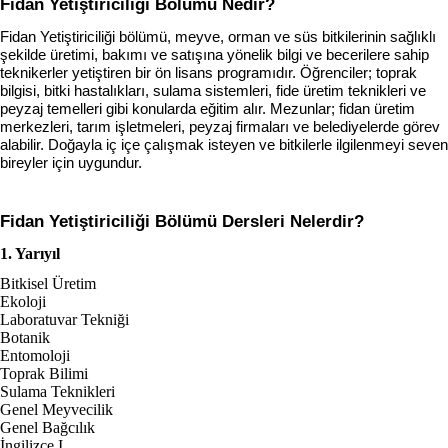
Fidan Yetiştiriciliği Bölümü Nedir?
Fidan Yetiştiriciliği bölümü, meyve, orman ve süs bitkilerinin sağlıklı 
şekilde üretimi, bakımı ve satışına yönelik bilgi ve becerilere sahip 
teknikerler yetiştiren bir ön lisans programıdır. Öğrenciler; toprak 
bilgisi, bitki hastalıkları, sulama sistemleri, fide üretim teknikleri ve 
peyzaj temelleri gibi konularda eğitim alır. Mezunlar; fidan üretim 
merkezleri, tarım işletmeleri, peyzaj firmaları ve belediyelerde görev 
alabilir. Doğayla iç içe çalışmak isteyen ve bitkilerle ilgilenmeyi seven 
bireyler için uygundur.
Fidan Yetiştiriciliği
 Bölümü Dersleri Nelerdir?
1. Yarıyıl
Bitkisel Üretim
Ekoloji
Laboratuvar Tekniği
Botanik
Entomoloji
Toprak Bilimi
Sulama Teknikleri
Genel Meyvecilik
Genel Bağcılık
İngilizce I