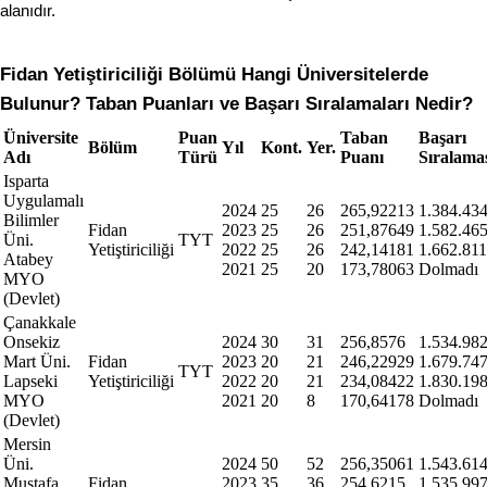
alanıdır.
Fidan Yetiştiriciliği Bölümü Hangi Üniversitelerde 
Bulunur? Taban Puanları ve Başarı Sıralamaları Nedir?
Üniversite
Puan
Taban
Başarı
Bölüm
Yıl
Kont.
Yer.
Adı
Türü
Puanı
Sıralama
Isparta
Uygulamalı
2024
25
26
265,92213
1.384.43
Bilimler
Fidan
2023
25
26
251,87649
1.582.46
Üni.
TYT
Yetiştiriciliği
2022
25
26
242,14181
1.662.811
Atabey
2021
25
20
173,78063
Dolmadı
MYO
(Devlet)
Çanakkale
Onsekiz
2024
30
31
256,8576
1.534.98
Mart Üni.
Fidan
2023
20
21
246,22929
1.679.74
TYT
Lapseki
Yetiştiriciliği
2022
20
21
234,08422
1.830.19
MYO
2021
20
8
170,64178
Dolmadı
(Devlet)
Mersin
Üni.
2024
50
52
256,35061
1.543.61
Mustafa
Fidan
2023
35
36
254,6215
1.535.99