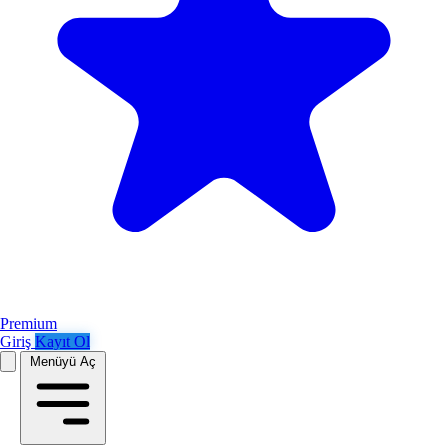
Premium
Giriş
Kayıt Ol
Menüyü Aç