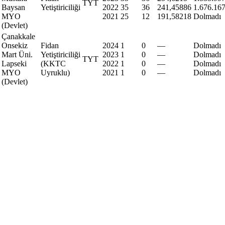
TYT
Baysan
Yetiştiriciliği
2022
35
36
241,45886
1.676.16
MYO
2021
25
12
191,58218
Dolmadı
(Devlet)
Çanakkale
Onsekiz
Fidan
2024
1
0
—
Dolmadı
Mart Üni.
Yetiştiriciliği
2023
1
0
—
Dolmadı
TYT
Lapseki
(KKTC
2022
1
0
—
Dolmadı
MYO
Uyruklu)
2021
1
0
—
Dolmadı
(Devlet)