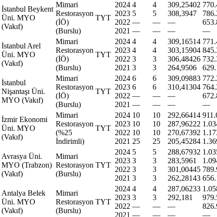
Mimari
2024
4
4
309,25402
770.
İstanbul Beykent
Restorasyon
2023
5
5
308,3947
786.
Üni. MYO
TYT
(İÖ)
2022
—
—
—
653.
(Vakıf)
(Burslu)
2021
—
—
—
—
Mimari
2024
4
4
309,16514
771.
İstanbul Arel
Restorasyon
2023
4
4
303,15904
845.
Üni. MYO
TYT
(İÖ)
2022
3
3
306,48426
732.
(Vakıf)
(Burslu)
2021
3
3
264,9506
629.
Mimari
2024
6
6
309,09883
772.
İstanbul
Restorasyon
2023
6
6
310,41304
764.
Nişantaşı Üni.
TYT
(İÖ)
2022
—
—
—
672.
MYO (Vakıf)
(Burslu)
2021
—
—
—
—
Mimari
2024
10
10
292,66414
911.
İzmir Ekonomi
Restorasyon
2023
10
10
287,96222
1.03
Üni. MYO
TYT
(%25
2022
10
10
270,67392
1.17
(Vakıf)
İndirimli)
2021
25
25
205,45284
1.36
2024
5
5
288,67932
1.03
Avrasya Üni.
Mimari
2023
3
3
283,5961
1.09
MYO (Trabzon)
Restorasyon
TYT
2022
3
3
301,00445
789.
(Vakıf)
(Burslu)
2021
3
3
262,28143
656.
2024
4
4
287,06233
1.05
Antalya Belek
Mimari
2023
3
3
292,181
979.
Üni. MYO
Restorasyon
TYT
2022
—
—
—
826.
(Vakıf)
(Burslu)
2021
—
—
—
—