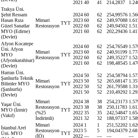
2021
40
41
214,2837
1.24
Trakya Üni.
Şehit Ressam
2024
60
62
254,99576
1.56
Hasan Rıza
Mimari
2023
60
62
249,97088
1.61
TYT
Güzel Sanatlar
Restorasyon
2022
60
62
249,94502
1.51
MYO (Edirne)
2021
60
62
202,29436
1.41
(Devlet)
Afyon Kocatepe
2024
60
62
254,76549
1.57
Üni. Afyon
Mimari
2023
60
62
240,91199
1.77
MYO
TYT
Restorasyon
2022
60
62
249,35227
1.52
(Afyonkarahisar)
2021
60
62
198,48545
1.47
(Devlet)
Harran Üni.
2024
50
52
254,58794
1.57
Şanlıurfa Teknik
Mimari
2023
50
52
265,68147
1.35
Bilimler MYO
TYT
Restorasyon
2022
50
52
261,79588
1.31
(Şanlıurfa)
2021
50
52
210,49292
1.29
(Devlet)
Mimari
2024
38
38
254,23173
1.57
Yaşar Üni.
Restorasyon
2023
38
38
250,11783
1.61
MYO (İzmir)
TYT
(%25
2022
35
35
242,54847
1.65
(Vakıf)
İndirimli)
2021
32
32
188,97337
1.58
Mimari
2024
1
1
251,52202
1.62
İstanbul Arel
Restorasyon
2023
5
5
194,04379
2.68
Üni. MYO
TYT
(İÖ)
2022
—
—
—
—