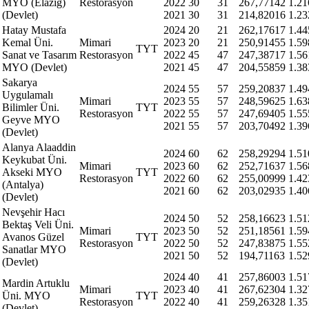
MYO (Elazığ)
Restorasyon
2022
30
31
267,77142
1.21
(Devlet)
2021
30
31
214,82016
1.23
Hatay Mustafa
2024
20
21
262,17617
1.44
Kemal Üni.
Mimari
2023
20
21
250,91455
1.59
TYT
Sanat ve Tasarım
Restorasyon
2022
45
47
247,38717
1.56
MYO (Devlet)
2021
45
47
204,55859
1.38
Sakarya
2024
55
57
259,20837
1.49
Uygulamalı
Mimari
2023
55
57
248,59625
1.63
Bilimler Üni.
TYT
Restorasyon
2022
55
57
247,69405
1.55
Geyve MYO
2021
55
57
203,70492
1.39
(Devlet)
Alanya Alaaddin
2024
60
62
258,29294
1.51
Keykubat Üni.
Mimari
2023
60
62
252,71637
1.56
Akseki MYO
TYT
Restorasyon
2022
60
62
255,00999
1.42
(Antalya)
2021
60
62
203,02935
1.40
(Devlet)
Nevşehir Hacı
2024
50
52
258,16623
1.51
Bektaş Veli Üni.
Mimari
2023
50
52
251,18561
1.59
Avanos Güzel
TYT
Restorasyon
2022
50
52
247,83875
1.55
Sanatlar MYO
2021
50
52
194,71163
1.52
(Devlet)
2024
40
41
257,86003
1.51
Mardin Artuklu
Mimari
2023
40
41
267,62304
1.32
Üni. MYO
TYT
Restorasyon
2022
40
41
259,26328
1.35
(Devlet)