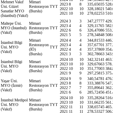
Mehmet Vakıf
Mimari
2023
8
8
335,65035
528.
Üni. Güzel
Restorasyon
TYT
2022
10
10
328,18021
540.
Sanatlar MYO
(Burslu)
2021
10
10
278,02253
510.
(İstanbul) (Vakıf)
2024
3
3
347,27777
429.
Maltepe Üni.
Mimari
2023
4
4
329,11765
582.
MYO (İstanbul)
Restorasyon
TYT
2022
6
6
326,47086
553.
(Vakıf)
(Burslu)
2021
5
5
278,34848
508.
Mimari
2024
4
4
344,81533
446.
İstanbul Bilgi
Restorasyon
2023
4
4
357,67701
377.
Üni. MYO
TYT
(İÖ)
2022
4
4
357,37869
354.
(Vakıf)
(Burslu)
2021
3
3
302,78663
343.
2024
10
10
342,32141
463.
İstanbul Bilgi
Mimari
2023
10
10
329,67663
578.
Üni. MYO
Restorasyon
TYT
2022
10
10
351,77003
384.
(Vakıf)
(Burslu)
2021
9
9
297,25815
375.
2024
9
9
340,54781
476.
Yaşar Üni.
Mimari
2023
8
8
333,38876
547.
MYO (İzmir)
Restorasyon
TYT
2022
7
7
355,89641
362.
(Vakıf)
(Burslu)
2021
6
6
285,72456
451.
2024
10
10
335,28264
516.
İstanbul Medipol
Mimari
2023
10
10
331,66235
561.
Üni. MYO
Restorasyon
TYT
2022
11
11
338,65745
465.
(Vakıf)
(Burslu)
2021
11
11
278,53327
506.