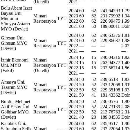
(Ücretli)
2021
—
—
—
—
Bolu Abant İzzet
2024
60
62
241,64593
1.79
Baysal Üni.
Mimari
2023
60
62
231,79902
1.94
Mudurnu
TYT
Restorasyon
2022
60
62
226,99475
1.99
Süreyya Astarcı
2021
60
50
189,00011
Dol
MYO (Devlet)
2024
60
62
240,63376
1.81
Giresun Üni.
Mimari
2023
60
62
229,86637
1.98
Giresun MYO
TYT
Restorasyon
2022
—
—
—
2.02
(Devlet)
2021
—
—
—
—
2024
15
15
240,04316
1.82
İzmir Ekonomi
Mimari
2023
15
15
262,94377
1.40
Üni. MYO
Restorasyon
TYT
2022
15
15
232,56714
1.86
(Vakıf)
(Ücretli)
2021
—
—
—
—
2024
50
52
239,6518
1.83
Amasya Üni.
Mimari
2023
50
52
233,12068
1.91
Tasarım MYO
TYT
Restorasyon
2022
50
52
229,35108
1.93
(Devlet)
2021
50
41
181,43362
Dol
Burdur Mehmet
2024
50
52
236,0576
1.90
Akif Ersoy Üni.
Mimari
2023
50
52
224,73139
2.08
TYT
Gölhisar MYO
Restorasyon
2022
50
52
213,76763
2.31
(Devlet)
2021
40
20
189,84535
Dol
Karabük Üni.
2024
60
62
235,9517
1.90
Safranbolu Şefik
Mimari
2023
60
62
232,22054
1.93