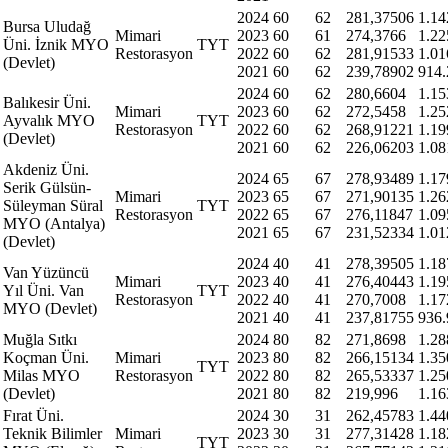
2024
60
62
281,37506
1.14
Bursa Uludağ
Mimari
2023
60
61
274,3766
1.22
Üni. İznik MYO
TYT
Restorasyon
2022
60
62
281,91533
1.01
(Devlet)
2021
60
62
239,78902
914.
2024
60
62
280,6604
1.15
Balıkesir Üni.
Mimari
2023
60
62
272,5458
1.25
Ayvalık MYO
TYT
Restorasyon
2022
60
62
268,91221
1.19
(Devlet)
2021
60
62
226,06203
1.08
Akdeniz Üni.
2024
65
67
278,93489
1.17
Serik Gülsün-
Mimari
2023
65
67
271,90135
1.26
Süleyman Süral
TYT
Restorasyon
2022
65
67
276,11847
1.09
MYO (Antalya)
2021
65
67
231,52334
1.01
(Devlet)
2024
40
41
278,39505
1.18
Van Yüzüncü
Mimari
2023
40
41
276,40443
1.19
Yıl Üni. Van
TYT
Restorasyon
2022
40
41
270,7008
1.17
MYO (Devlet)
2021
40
41
237,81755
936.
Muğla Sıtkı
2024
80
82
271,8698
1.28
Koçman Üni.
Mimari
2023
80
82
266,15134
1.35
TYT
Milas MYO
Restorasyon
2022
80
82
265,53337
1.25
(Devlet)
2021
80
82
219,996
1.16
Fırat Üni.
2024
30
31
262,45783
1.44
Teknik Bilimler
Mimari
2023
30
31
277,31428
1.18
TYT