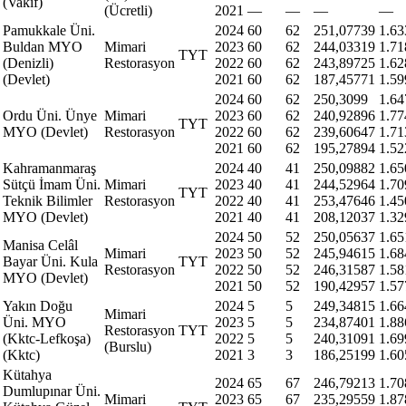
(Vakıf)
(Ücretli)
2021
—
—
—
—
Pamukkale Üni.
2024
60
62
251,07739
1.63
Buldan MYO
Mimari
2023
60
62
244,03319
1.71
TYT
(Denizli)
Restorasyon
2022
60
62
243,89725
1.62
(Devlet)
2021
60
62
187,45771
1.59
2024
60
62
250,3099
1.64
Ordu Üni. Ünye
Mimari
2023
60
62
240,92896
1.77
TYT
MYO (Devlet)
Restorasyon
2022
60
62
239,60647
1.71
2021
60
62
195,27894
1.52
Kahramanmaraş
2024
40
41
250,09882
1.65
Sütçü İmam Üni.
Mimari
2023
40
41
244,52964
1.70
TYT
Teknik Bilimler
Restorasyon
2022
40
41
253,47646
1.45
MYO (Devlet)
2021
40
41
208,12037
1.32
2024
50
52
250,05637
1.65
Manisa Celâl
Mimari
2023
50
52
245,94615
1.68
Bayar Üni. Kula
TYT
Restorasyon
2022
50
52
246,31587
1.58
MYO (Devlet)
2021
50
52
190,42957
1.57
Yakın Doğu
2024
5
5
249,34815
1.66
Mimari
Üni. MYO
2023
5
5
234,87401
1.88
Restorasyon
TYT
(Kktc-Lefkoşa)
2022
5
5
240,31091
1.69
(Burslu)
(Kktc)
2021
3
3
186,25199
1.60
Kütahya
2024
65
67
246,79213
1.70
Dumlupınar Üni.
Mimari
2023
65
67
235,29559
1.87