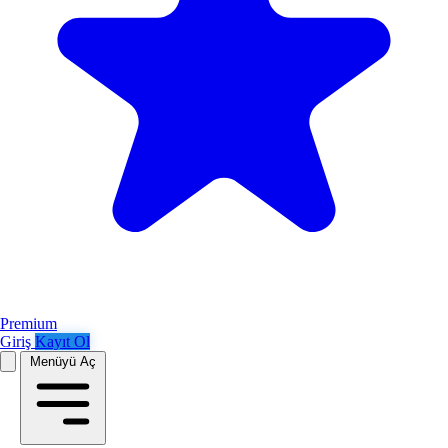
Premium
Giriş
Kayıt Ol
Menüyü Aç