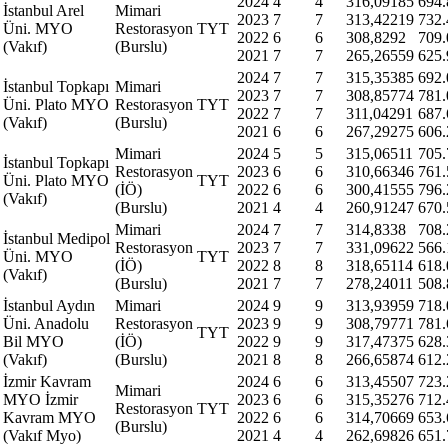
2024
4
4
316,09185
694.
İstanbul Arel
Mimari
2023
7
7
313,42219
732.
Üni. MYO
Restorasyon
TYT
2022
6
6
308,8292
709.
(Vakıf)
(Burslu)
2021
7
7
265,26559
625.
2024
7
7
315,35385
692.
İstanbul Topkapı
Mimari
2023
7
7
308,85774
781.
Üni. Plato MYO
Restorasyon
TYT
2022
7
7
311,04291
687.
(Vakıf)
(Burslu)
2021
6
6
267,29275
606.
Mimari
2024
5
5
315,06511
705.
İstanbul Topkapı
Restorasyon
2023
6
6
310,66346
761.
Üni. Plato MYO
TYT
(İÖ)
2022
6
6
300,41555
796.
(Vakıf)
(Burslu)
2021
4
4
260,91247
670.
Mimari
2024
7
7
314,8338
708.
İstanbul Medipol
Restorasyon
2023
7
7
331,09622
566.
Üni. MYO
TYT
(İÖ)
2022
8
8
318,65114
618.
(Vakıf)
(Burslu)
2021
7
7
278,24011
508.
İstanbul Aydın
Mimari
2024
9
9
313,93959
718.
Üni. Anadolu
Restorasyon
2023
9
9
308,79771
781.
TYT
Bil MYO
(İÖ)
2022
9
9
317,47375
628.
(Vakıf)
(Burslu)
2021
8
8
266,65874
612.
İzmir Kavram
2024
6
6
313,45507
723.
Mimari
MYO İzmir
2023
6
6
315,35276
712.
Restorasyon
TYT
Kavram MYO
2022
6
6
314,70669
653.
(Burslu)
(Vakıf Myo)
2021
4
4
262,69826
651.