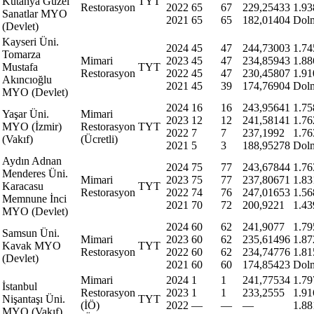
Kütahya Güzel
TYT
Restorasyon
2022
65
67
229,25433
1.93
Sanatlar MYO
2021
65
65
182,01404
Dol
(Devlet)
Kayseri Üni.
2024
45
47
244,73003
1.74
Tomarza
Mimari
2023
45
47
234,85943
1.88
Mustafa
TYT
Restorasyon
2022
45
47
230,45807
1.91
Akıncıoğlu
2021
45
39
174,76904
Dol
MYO (Devlet)
2024
16
16
243,95641
1.75
Yaşar Üni.
Mimari
2023
12
12
241,58141
1.76
MYO (İzmir)
Restorasyon
TYT
2022
7
7
237,1992
1.76
(Vakıf)
(Ücretli)
2021
5
3
188,95278
Dol
Aydın Adnan
2024
75
77
243,67844
1.76
Menderes Üni.
Mimari
2023
75
77
237,80671
1.83
Karacasu
TYT
Restorasyon
2022
74
76
247,01653
1.56
Memnune İnci
2021
70
72
200,9221
1.43
MYO (Devlet)
2024
60
62
241,9077
1.79
Samsun Üni.
Mimari
2023
60
62
235,61496
1.87
Kavak MYO
TYT
Restorasyon
2022
60
62
234,74776
1.81
(Devlet)
2021
60
60
174,85423
Dol
Mimari
2024
1
1
241,77534
1.79
İstanbul
Restorasyon
2023
1
1
233,2555
1.91
Nişantaşı Üni.
TYT
(İÖ)
2022
—
—
—
1.88
MYO (Vakıf)