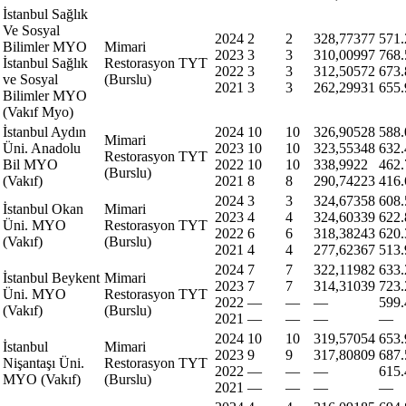
İstanbul Sağlık
Ve Sosyal
2024
2
2
328,77377
571.
Bilimler MYO
Mimari
2023
3
3
310,00997
768.
İstanbul Sağlık
Restorasyon
TYT
2022
3
3
312,50572
673.
ve Sosyal
(Burslu)
2021
3
3
262,29931
655.
Bilimler MYO
(Vakıf Myo)
İstanbul Aydın
2024
10
10
326,90528
588.
Mimari
Üni. Anadolu
2023
10
10
323,55348
632.
Restorasyon
TYT
Bil MYO
2022
10
10
338,9922
462.
(Burslu)
(Vakıf)
2021
8
8
290,74223
416.
2024
3
3
324,67358
608.
İstanbul Okan
Mimari
2023
4
4
324,60339
622.
Üni. MYO
Restorasyon
TYT
2022
6
6
318,38243
620.
(Vakıf)
(Burslu)
2021
4
4
277,62367
513.
2024
7
7
322,11982
633.
İstanbul Beykent
Mimari
2023
7
7
314,31039
723.
Üni. MYO
Restorasyon
TYT
2022
—
—
—
599.
(Vakıf)
(Burslu)
2021
—
—
—
—
2024
10
10
319,57054
653.
İstanbul
Mimari
2023
9
9
317,80809
687.
Nişantaşı Üni.
Restorasyon
TYT
2022
—
—
—
615.
MYO (Vakıf)
(Burslu)
2021
—
—
—
—