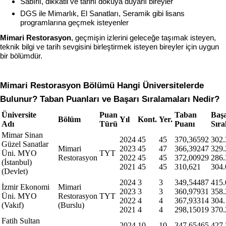
Sabırlı, dikkatli ve tarihî dokuya duyarlı bireyler
DGS ile Mimarlık, El Sanatları, Seramik gibi lisans 
programlarına geçmek isteyenler
Mimari Restorasyon
, geçmişin izlerini geleceğe taşımak isteyen, 
teknik bilgi ve tarih sevgisini birleştirmek isteyen bireyler için uygun 
bir bölümdür.
Mimari Restorasyon Bölümü Hangi Üniversitelerde 
Bulunur? Taban Puanları ve Başarı Sıralamaları Nedir?
Üniversite
Puan
Taban
Başa
Bölüm
Yıl
Kont.
Yer.
Adı
Türü
Puanı
Sıra
Mimar Sinan
2024
45
45
370,36592
302.
Güzel Sanatlar
Mimari
2023
45
47
366,39247
329.
Üni. MYO
TYT
Restorasyon
2022
45
45
372,00929
286.
(İstanbul)
2021
45
45
310,621
304.
(Devlet)
2024
3
3
349,54487
415.
İzmir Ekonomi
Mimari
2023
3
3
360,97931
358.
Üni. MYO
Restorasyon
TYT
2022
4
4
367,93314
304.
(Vakıf)
(Burslu)
2021
4
4
298,15019
370.
Fatih Sultan
2024
10
10
347,65465
427.