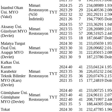
Mimari
2024
25
25
234,08989
1.93
İstanbul Okan
Restorasyon
2023
29
29
224,40536
2.08
Üni. MYO
TYT
(%50
2022
32
32
202,29211
2.59
(Vakıf)
İndirimli)
2021
26
7
194,77905
Dol
2024
55
57
233,36291
1.94
Aksaray Üni.
Mimari
2023
55
57
228,26989
2.01
Güzelyurt MYO
TYT
Restorasyon
2022
55
57
208,51925
2.44
(Devlet)
2021
55
18
187,66487
Dol
Malatya Turgut
2024
30
31
233,05659
1.95
Özal Üni.
Mimari
2023
30
31
228,09682
2.01
TYT
Arapgir MYO
Restorasyon
2022
30
31
222,85015
2.08
(Devlet)
2021
30
9
187,23786
Dol
Kafkas Üni.
Kazım
2024
40
41
233,04124
1.95
Karabekir
Mimari
2023
35
36
226,65232
2.04
TYT
Teknik Bilimler
Restorasyon
2022
35
36
220,07476
2.15
MYO (Kars)
2021
35
15
177,24819
Dol
(Devlet)
2024
40
41
233,00725
1.95
Gümüşhane Üni.
Mimari
2023
40
41
224,96111
2.07
Gümüşhane
TYT
Restorasyon
2022
40
41
208,71997
2.44
MYO (Devlet)
2021
35
5
188,44305
Dol
Tokat
2024
30
31
232,47785
1.96