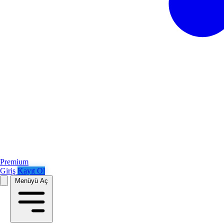
Premium
Giriş
Kayıt Ol
Menüyü Aç