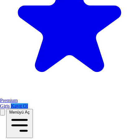
Premium
Giriş
Kayıt Ol
Menüyü Aç