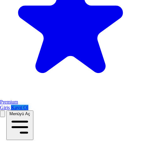
Premium
Giriş
Kayıt Ol
Menüyü Aç