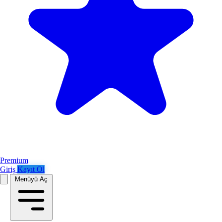
Premium
Giriş
Kayıt Ol
Menüyü Aç