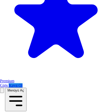
Premium
Giriş
Kayıt Ol
Menüyü Aç