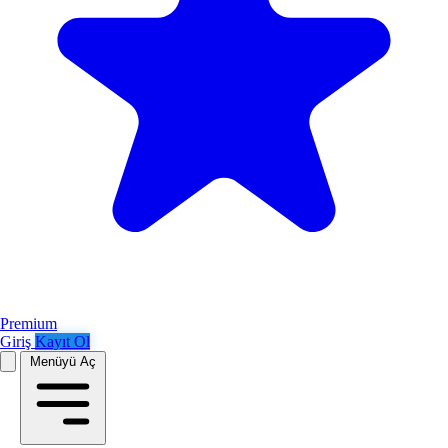
Premium
Giriş
Kayıt Ol
Menüyü Aç