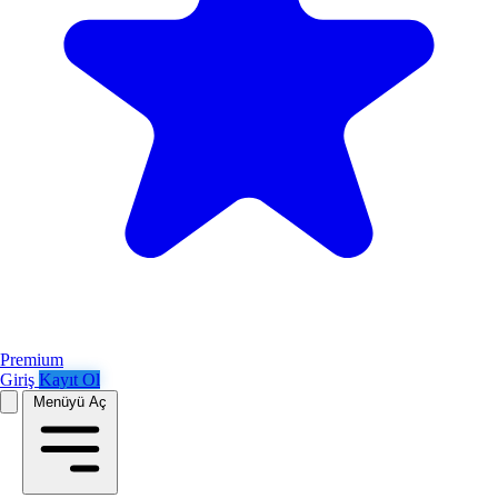
Premium
Giriş
Kayıt Ol
Menüyü Aç