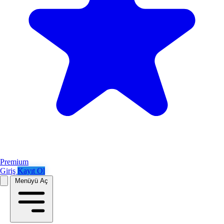
Premium
Giriş
Kayıt Ol
Menüyü Aç