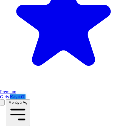
Premium
Giriş
Kayıt Ol
Menüyü Aç