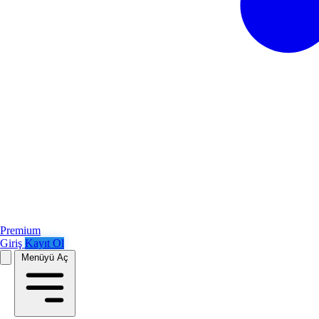
Premium
Giriş
Kayıt Ol
Menüyü Aç