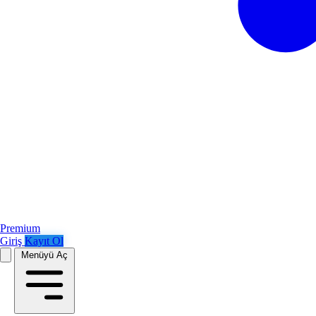
Premium
Giriş
Kayıt Ol
Menüyü Aç