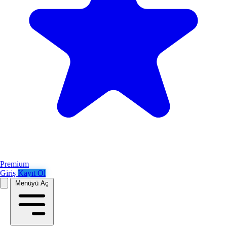
Premium
Giriş
Kayıt Ol
Menüyü Aç