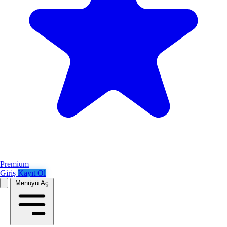
Premium
Giriş
Kayıt Ol
Menüyü Aç