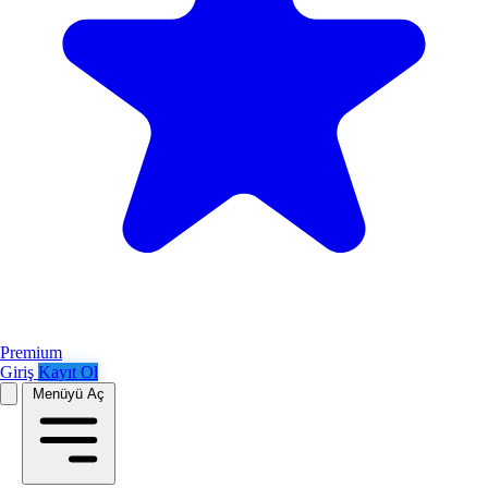
Premium
Giriş
Kayıt Ol
Menüyü Aç