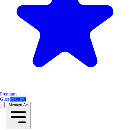
Premium
Giriş
Kayıt Ol
Menüyü Aç