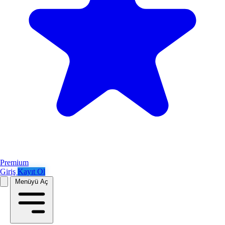
Premium
Giriş
Kayıt Ol
Menüyü Aç