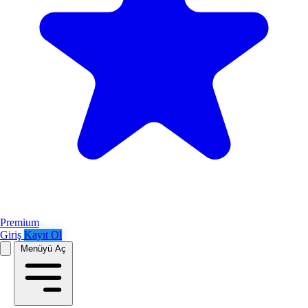
Premium
Giriş
Kayıt Ol
Menüyü Aç