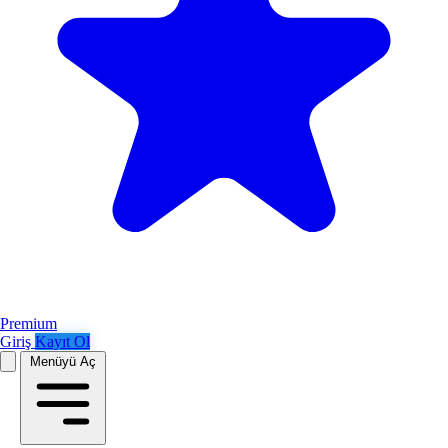
Premium
Giriş
Kayıt Ol
Menüyü Aç