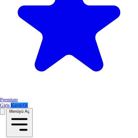
Premium
Giriş
Kayıt Ol
Menüyü Aç