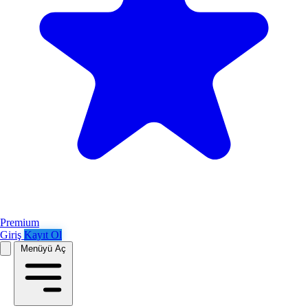
Premium
Giriş
Kayıt Ol
Menüyü Aç