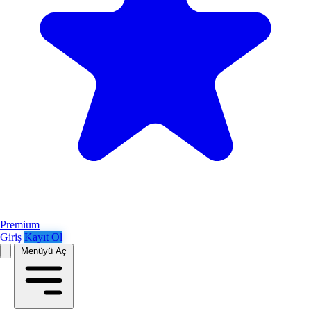
Premium
Giriş
Kayıt Ol
Menüyü Aç