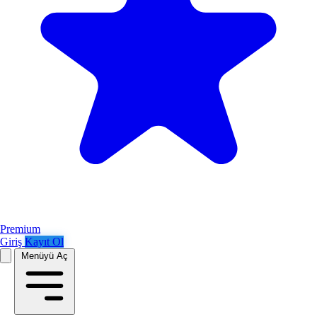
Premium
Giriş
Kayıt Ol
Menüyü Aç