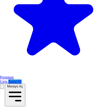
Premium
Giriş
Kayıt Ol
Menüyü Aç