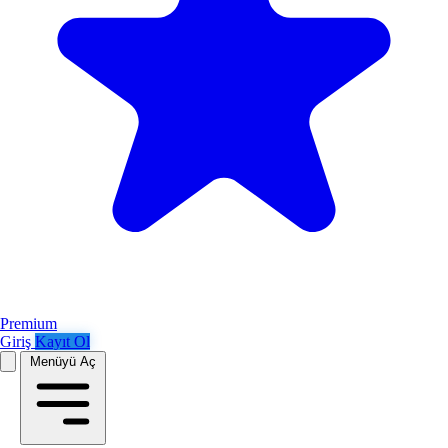
Premium
Giriş
Kayıt Ol
Menüyü Aç