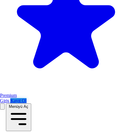
Premium
Giriş
Kayıt Ol
Menüyü Aç