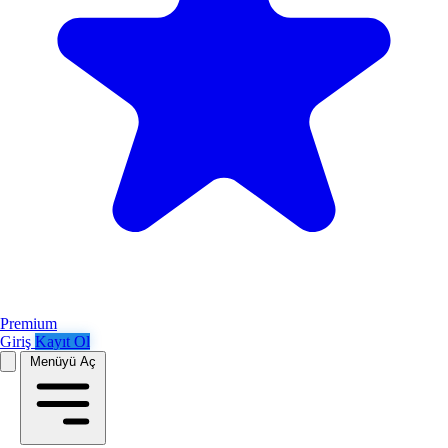
Premium
Giriş
Kayıt Ol
Menüyü Aç