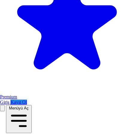
Premium
Giriş
Kayıt Ol
Menüyü Aç