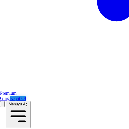
Premium
Giriş
Kayıt Ol
Menüyü Aç