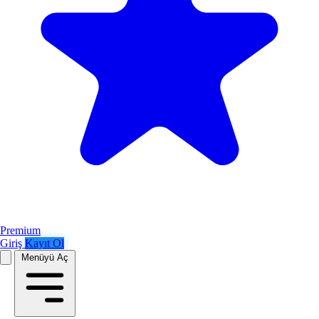
Premium
Giriş
Kayıt Ol
Menüyü Aç