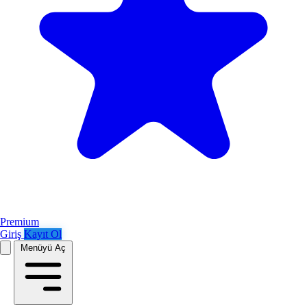
Premium
Giriş
Kayıt Ol
Menüyü Aç