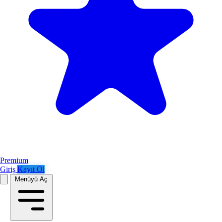
Premium
Giriş
Kayıt Ol
Menüyü Aç