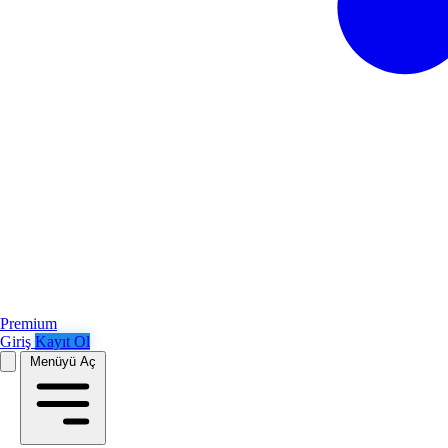
Premium
Giriş
Kayıt Ol
Menüyü Aç