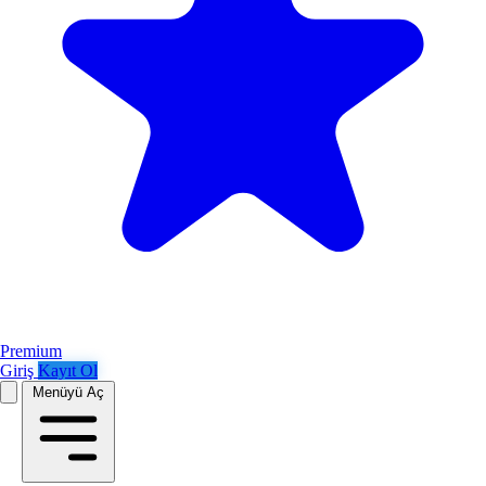
Premium
Giriş
Kayıt Ol
Menüyü Aç