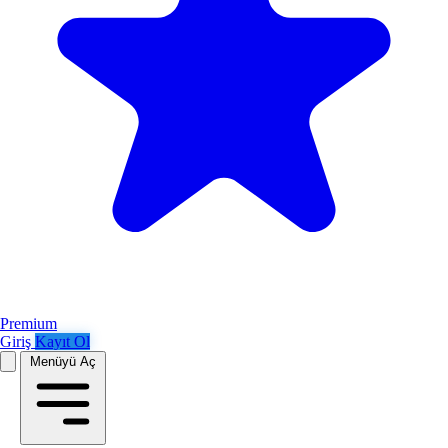
Premium
Giriş
Kayıt Ol
Menüyü Aç