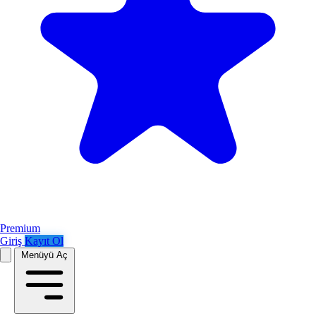
Premium
Giriş
Kayıt Ol
Menüyü Aç