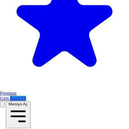
Premium
Giriş
Kayıt Ol
Menüyü Aç