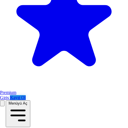
Premium
Giriş
Kayıt Ol
Menüyü Aç