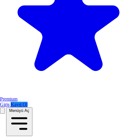
Premium
Giriş
Kayıt Ol
Menüyü Aç