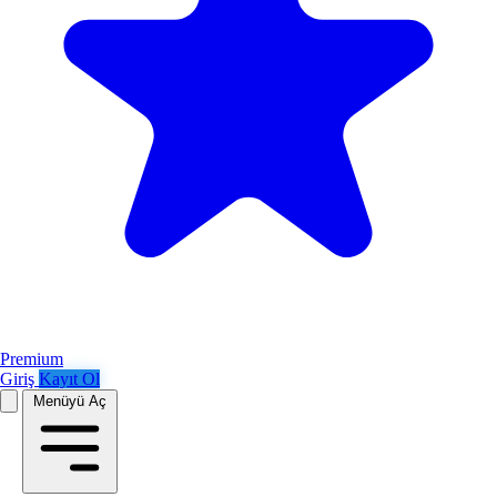
Premium
Giriş
Kayıt Ol
Menüyü Aç