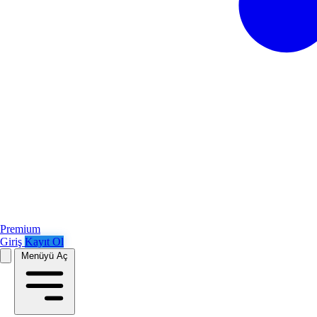
Premium
Giriş
Kayıt Ol
Menüyü Aç