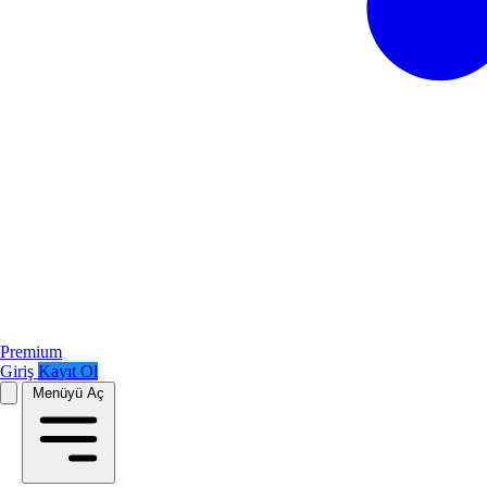
Premium
Giriş
Kayıt Ol
Menüyü Aç