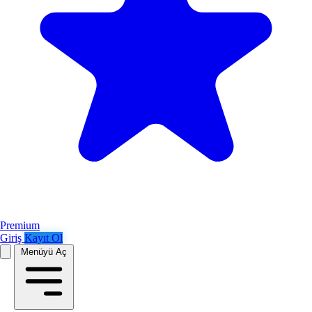
Premium
Giriş
Kayıt Ol
Menüyü Aç