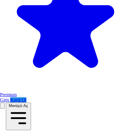
Premium
Giriş
Kayıt Ol
Menüyü Aç