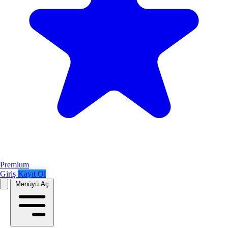
Premium
Giriş
Kayıt Ol
Menüyü Aç