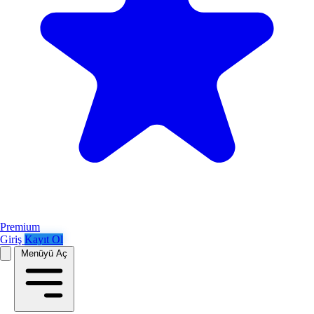
Premium
Giriş
Kayıt Ol
Menüyü Aç